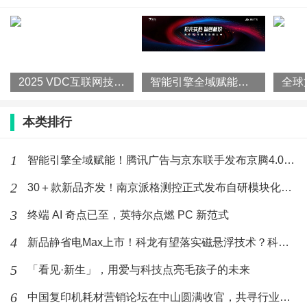
2028年期间的复合年增长率（CAGR）将达到44%。PC
产业升级已经是迫在眉睫的事实。
芯片巨头正通过技术迭代与战略合作，加速将AI从
云端带入每一台个人电脑。英特尔的速度可以说是最快
2025 VDC互联网技术分会场：多专家分享业务赋能实践效果
智能引擎全域赋能！腾讯广告与京东联手发布京腾4.0，打造品效
的。早在2023年，英特尔就宣布了首个AI PC加速计
本类排行
划，目标在2025年前实现超过1亿台AI PC出货。
如此宏大的目标，离不开英特尔在AI PC领域的提前
1
智能引擎全域赋能！腾讯广告与京东联手发布京腾4.0，打造品效
布局。2018年他们前瞻性地提出了在PC中引入AI技术的
2
30＋款新品齐发！南京派格测控正式发布自研模块化仪器仪表
规划，并推出了“AI on PC Developer Program”（PC人
3
终端 AI 奇点已至，英特尔点燃 PC 新范式
工智能开发者计划），被业界视为AI PC概念的“发起
4
新品静省电Max上市！科龙有望落实磁悬浮技术？科龙静省电空调
者”。
到了2023年12月，英特尔迎来了一个历史性的转折
5
「看见·新生」，用爱与科技点亮毛孩子的未来
点，正式发布基于Meteor Lake架构的酷睿Ultra处理器，
6
中国复印机耗材营销论坛在中山圆满收官，共寻行业新路径 | 亚