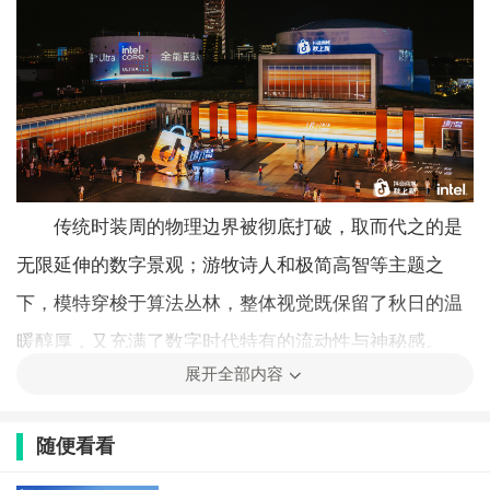
传统时装周的物理边界被彻底打破，取而代之的是
无限延伸的数字景观；游牧诗人和极简高智等主题之
下，模特穿梭于算法丛林，整体视觉既保留了秋日的温
暖醇厚，又充满了数字时代特有的流动性与神秘感。
展开全部内容
在线下展区，多项全新酷炫的技术产品一一展出，
英特尔酷睿Ultra系列处理器，以及华硕、荣耀和联想三
随便看看
款搭载了酷睿Ultra处理器的新款PC，占据了全场焦点。