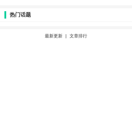
这款产品是英特尔客户端SoC近四十年来最重大的架构
变革之一，其核心突破在于首次集成了专用NPU（神经
热门话题
网络处理单元），与CPU、GPU协同构成了终端AI引
擎。
最新更新
|
文章排行
与通用计算的CPU和专注于图形渲染的GPU不同，
NPU是专为执行深度学习算法而设计的专用硬件，其测
算单位是TOPS（每秒万亿次操作）。更高的NPU算力
意味着设备能够更快速、更高效地在本地完成诸如实时
视频背景虚化、语音降噪、AI绘图乃至运行数十亿参数
的大语言模型等复杂任务。
AI PC的成功关键在于其端侧大模型的能力。它必须
能独立完成复杂任务，如流畅的自然语言交流、精准的
内容创作和深度的个性化服务，同时确保数据隐私和即