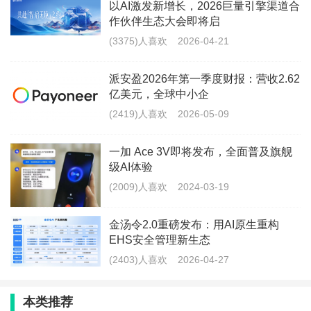
以AI激发新增长，2026巨量引擎渠道合
作伙伴生态大会即将启
(3375)人喜欢
2026-04-21
派安盈2026年第一季度财报：营收2.62
亿美元，全球中小企
(2419)人喜欢
2026-05-09
一加 Ace 3V即将发布，全面普及旗舰
级AI体验
芯片创新是核心生产力
(2009)人喜欢
2024-03-19
英特尔正将AI PC视为其重塑个人计算体验的核心战
场。通过硬件创新、生态共建与战略合作，英特尔希望
金汤令2.0重磅发布：用AI原生重构
EHS安全管理新生态
成为AI PC时代的主要推动者。
(2403)人喜欢
2026-04-27
据Canalys 数据，2025年 AI PC 出货有望达1亿
台，占比40%；到2028年将会达到2.05亿台，2024年至
本类推荐