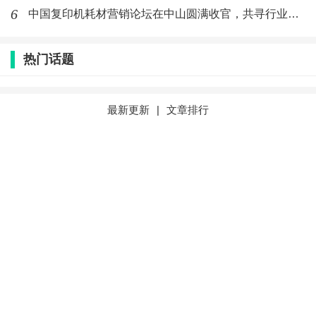
6
中国复印机耗材营销论坛在中山圆满收官，共寻行业新路径 | 亚
热门话题
更惊喜的是手感升级。前代折叠屏的“压手感”彻底消
失，Mate X7折叠后厚度仅9.5mm，重量控制在
最新更新
|
文章排行
235g，和一台直板旗舰相差无几，单手握持刷短视频
完全不费力。展开后4.5mm的厚度，摊在桌面上几乎
和平板一样轻薄，打字时双手握持也不会有“割裂
感”。