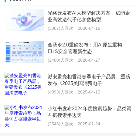
折叠屏的第一印象，永远是设计与手感。Mate X7这
光络云发布AI大模型解决方案，赋能企
次直接把“颜值天花板”焊死了——将传承1600年的云
业高效迭代千亿参数模型
锦工艺搬进数码产品，这波操作太绝了。
(3307)人喜欢
2026-04-16
我手上的云锦白版本，背板用纳米纤维还原了云
金汤令2.0重磅发布：用AI原生重构
EHS安全管理新生态
锦“花中见花”的纹理，上手不是普通素皮的黏腻感，
(2400)人喜欢
2026-04-27
而是类似丝绸的细腻磨砂质感，关键还不沾指纹。在
阳光下转动机身，会透出淡淡的珠光纹理，比发布会
派安盈亮相香港春季电子产品展，重磅
发布《2025美国消费电子
图片里的质感惊艳10倍。除了非遗款，寰宇红素皮版
(4093)人喜欢
2025-04-15
也很适合商务人士，饱和度恰到好处，拿在手里大气
又不浮夸。
小红书发布2024年度搜索趋势：品类词
占据搜索半边天
(2546)人喜欢
2025-01-24