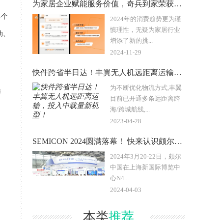
为家居企业赋能服务价值，奇兵到家荣获“WISE2024商业之
单个
2024年的消费趋势更为谨
慎理性，无疑为家居行业
动、
增添了新的挑...
2024-11-29
快件跨省半日达！丰翼无人机远距离运输，投入中载量新机型！
。
为不断优化物流方式,丰翼
与
目前已开通多条远距离跨
海/跨城航线,...
2023-04-28
SEMICON 2024圆满落幕！ 快来认识颇尔令人振奋的产
2024年3月20-22日，颇尔
中国在上海新国际博览中
心N4...
2024-04-03
本类
推荐