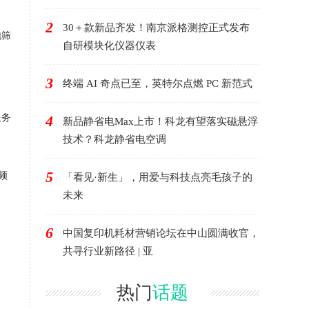
2
30＋款新品齐发！南京派格测控正式发布
地筛
自研模块化仪器仪表
、
3
终端 AI 奇点已至，英特尔点燃 PC 新范式
服务
4
新品静省电Max上市！科龙有望落实磁悬浮
技术？科龙静省电空调
5
频
「看见·新生」，用爱与科技点亮毛孩子的
未来
6
中国复印机耗材营销论坛在中山圆满收官，
共寻行业新路径 | 亚
热门
话题