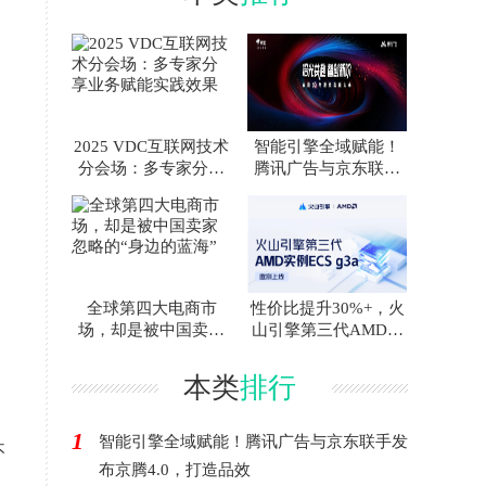
2025 VDC互联网技术
智能引擎全域赋能！
分会场：多专家分享
腾讯广告与京东联手
业务赋能实践效果
发布京腾4.0，打造品
效
全球第四大电商市
性价比提升30%+，火
场，却是被中国卖家
山引擎第三代AMD实
忽略的“身边的蓝海”
例 ECS g3a
本类
排行
1
智能引擎全域赋能！腾讯广告与京东联手发
不
布京腾4.0，打造品效