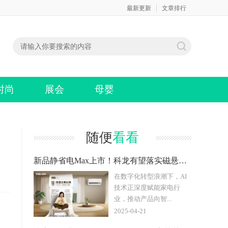
最新更新
文章排行
时尚
展会
母婴
随便
看看
新品静省电Max上市！科龙有望落实磁悬浮技术？科龙静省电空调
在数字化转型浪潮下，AI
技术正深度赋能家电行
业，推动产品向智...
2025-04-21