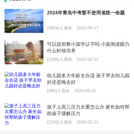
孩子上学不爱说话怎么办
2024年青岛中考暂不使用省统一命题
首先，要搞清楚这种不自信来自于哪里，老师？还是同
(5624)人喜欢
2023-09-17
学？或者是学习成绩？或是对新环境的不适应？这需要
可以提前教小孩学认字吗 小孩阅读能力
家长和孩子反复沟通，了解清楚，然后对症下药。
什么时候培养
一，要和老师特别是班主任老师进行对接，虽然老师很
(2284)人喜欢
2020-02-21
忙，但他们很乐意和家长会面，想要进一步了解每个孩
幼儿园多大年龄去合适 孩子早去幼儿园
子的基本情况及家庭情况。好为今后的教学工作增加详
好还是晚去好
实的资料。所以要实时和老师沟通，了解孩子的在校表
(586)人喜欢
2020-02-21
现，介绍孩子的品质特征，兴趣爱好，提高老师对孩子
孩子上高三压力太重怎么办 家长如何帮
的关注度。
助孩子缓解压力
(2293)人喜欢
2020-02-21
二，要多鼓励孩子和新的同学积极交往，多交几个好朋