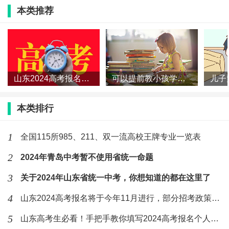
友，要乐于助人，热心班里的事情。如若遇到班级欺
本类推荐
凌，坚决不留情面进行有力反击，树立自己的尊严。
三，家长要多关注孩子的学习成绩，积极指导孩子认真
完成每天的作业，还要做好预习，让孩子用成绩树立自
山东2024高考报名将于今年11月进行，部分招考政策有变化！
可以提前教小孩学认字吗 小孩阅读能力什么时候培养
信。四要保证孩子的吃穿得宜，每天轻轻爽爽，健健康
康地去上学。
本类排行
1
全国115所985、211、双一流高校王牌专业一览表
怎么锻炼孩子的自信心
2
2024年青岛中考暂不使用省统一命题
1.平时的生活中让孩子体会成功的喜悦，比如孩子帮妈
3
关于2024年山东省统一中考，你想知道的都在这里了
妈扫地或者是收拾碗筷的时候，多表扬孩子，让孩子产
4
山东2024高考报名将于今年11月进行，部分招考政策有变化！
生一种积极愉快的情绪体验，让孩子觉得自己能行，树
5
山东高考生必看！手把手教你填写2024高考报名个人信息表
立孩子的自信心。