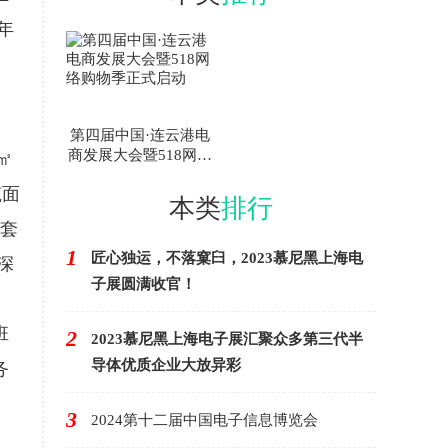
年
第四届中国·连云港电
商发展大会暨518网络
㎡
购物季正式启动
筑面
本类
排行
套
1
匠心独运，不落窠臼，2023慕尼黑上海电
深
子展圆满收官！
、
班
2
2023慕尼黑上海电子展汇聚众多第三代半
导体优质企业大放异彩
务
3
2024第十二届中国电子信息博览会