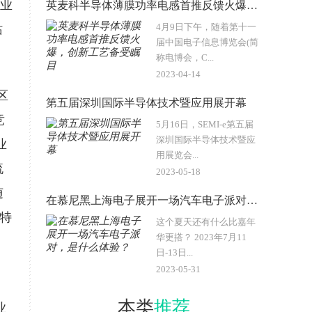
行业
英麦科半导体薄膜功率电感首推反馈火爆，创新工艺备受瞩目
4月9日下午，随着第十一
站
届中国电子信息博览会(简
称电博会，C...
2023-04-14
区
第五届深圳国际半导体技术暨应用展开幕
竞
5月16日，SEMI-e第五届
深圳国际半导体技术暨应
业
用展览会...
流
2023-05-18
随
在慕尼黑上海电子展开一场汽车电子派对，是什么体验？
明特
这个夏天还有什么比嘉年
华更搭？ 2023年7月11
日-13日...
2023-05-31
本类
推荐
业