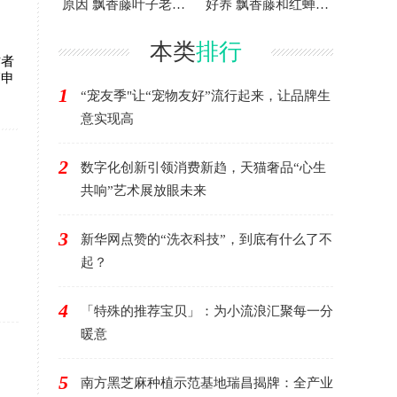
原因 飘香藤叶子老黄
好养 飘香藤和红蝉花
怎么办
差别在哪
本类
排行
作者
箱申
1
“宠友季"让“宠物友好”流行起来，让品牌生
意实现高
2
数字化创新引领消费新趋，天猫奢品“心生
共响”艺术展放眼未来
3
新华网点赞的“洗衣科技”，到底有什么了不
起？
4
「特殊的推荐宝贝」：为小流浪汇聚每一分
暖意
5
南方黑芝麻种植示范基地瑞昌揭牌：全产业