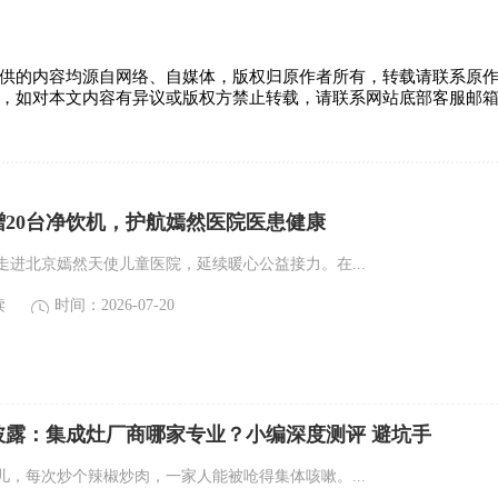
供的内容均源自网络、自媒体，版权归原作者所有，转载请联系原
，如对本文内容有异议或版权方禁止转载，请联系网站底部客服邮
赠20台净饮机，护航嫣然医院医患健康
走进北京嫣然天使儿童医院，延续暖心公益接力。在...
读
时间：2026-07-20
威披露：集成灶厂商哪家专业？小编深度测评 避坑手
儿，每次炒个辣椒炒肉，一家人能被呛得集体咳嗽。...