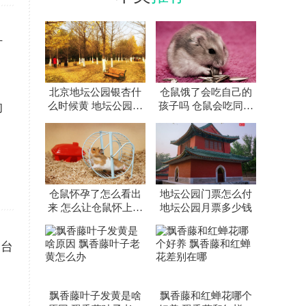
叶
北京地坛公园银杏什
仓鼠饿了会吃自己的
的
么时候黄 地坛公园银
孩子吗 仓鼠会吃同伴
杏大道怎么走
吗
仓鼠怀孕了怎么看出
地坛公园门票怎么付
来 怎么让仓鼠怀上宝
地坛公园月票多少钱
宝
国台
飘香藤叶子发黄是啥
飘香藤和红蝉花哪个