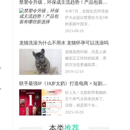
禁塑令升级，环保成主流趋势！产品包装有哪些新选择
今年7月，全国生态环境保
护大会提出禁塑在今后5年
的美丽中国关...
2023-09-19
龙猫洗澡为什么不用水 龙猫怀孕可以洗澡吗
龙猫虽然叫猫，但是人家
确实正正经经的鼠类，养
的方法也更偏鼠类...
香
2019-12-19
联手最强IP《18岁太奶》打造电商 × 短剧新模式，抖音双1
外
好上头！太奶奶带着她的
五个帅气太孙杀回来了。
没错，就是那个在...
2025-10-29
本类
推荐