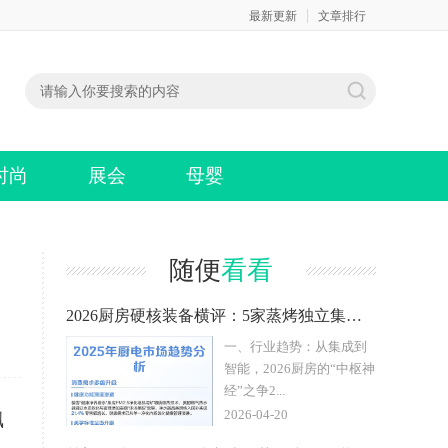
最新更新
文章排行
时尚
展会
母婴
随便
看看
2026厨房硬核装备横评：5家蒸烤独立集成灶供应商性能实测
一、行业趋势：从集成到
智能，2026厨房的“中枢神
经”之争2...
2026-04-20
飘