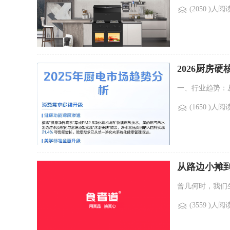
(2050 )人阅
2026厨房
一、行业趋势：从
(1650 )人阅
从路边小摊
曾几何时，我们
(3559 )人阅