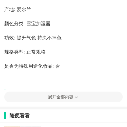
产地: 爱尔兰
颜色分类: 雪宝加湿器
功效: 提升气色 持久不掉色
规格类型: 正常规格
是否为特殊用途化妆品: 否
加湿器能整夜开吗
展开全部内容
没用对加湿器会得“加湿器肺炎”，就是综合空调病。
随便看看
但是不科学的使用加湿器，使空气中有害微生物进入呼