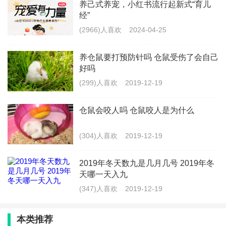
养己式养宠，小红书流行起新式“育儿
吸道，抵抗力弱的人就会引发肺炎。其中就包括：湿过
经”
头了。
(2966)人喜欢
2024-04-25
实验表明，当室内温度高于65%或者低于38%时，细菌
养仓鼠要打预防针吗 仓鼠受伤了会自己
的繁殖速度大大加快。
好吗
(299)人喜欢
2019-12-19
有些家庭可能为了室内更舒适，总是24小时不间断的开
着加湿器。这样其实是给细菌创造了一个非常好的繁殖
仓鼠会咬人吗 仓鼠咬人是为什么
环境啊。这样更容易引起加湿性肺炎。
(304)人喜欢
2019-12-19
所以一个晚上开加湿器，室内的空气湿度肯定会特别的
2019年冬天数九是几月几号 2019年冬
高，建议开定时的功能，或是恒湿模式，这样的话身体
天哪一天入九
会舒服又健康，得加湿器肺炎的概率就会大大的减少。
(347)人喜欢
2019-12-19
最新文章
本类推荐