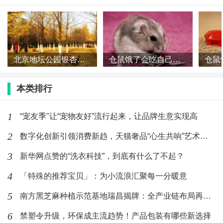
贝昂追加捐赠20台净饮机，护航嫣然医
院医患健康
(1821)人喜欢
2026-07-20
2026年权威披露：集成灶厂商哪家专
北京地坛公园银杏什么时候黄 地坛公园银杏大道怎么走
仓鼠饿了会吃自己的孩子吗 仓鼠会吃同伴吗
业？小编深度测评 避坑手
(2055)人喜欢
2026-05-22
本类排行
2026厨房硬核装备横评：5家蒸烤独立
1
“宠友季"让“宠物友好”流行起来，让品牌生意实现高
集成灶供应商性能实测
2
数字化创新引领消费新趋，天猫奢品“心生共响”艺术展放眼未来
(1653)人喜欢
2026-04-20
3
新华网点赞的“洗衣科技”，到底有什么了不起？
从路边小摊到家庭厨房，食者道馅饼如
何“烙”出国民幸福味？
4
「特殊的推荐宝贝」：为小流浪汇聚每一分暖意
(3582)人喜欢
2025-11-03
5
南方黑芝麻种植示范基地瑞昌揭牌：全产业链布局再升级
6
禁塑令升级，环保成主流趋势！产品包装有哪些新选择