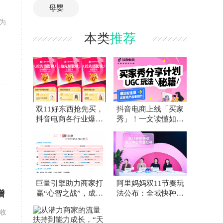
母婴
，为
本类
推荐
双11好东西抢先买，
抖音电商上线「买家
抖音电商各行业爆款
秀」！一文读懂如何
榜来了！
让好内容“自带”好生
意
巨量引擎助力商家打
阿里妈妈双11节奏玩
增
赢“心智之战”，成为
法公布：全域快种快
双11制胜关键
收，超30亿平台补贴
收
加