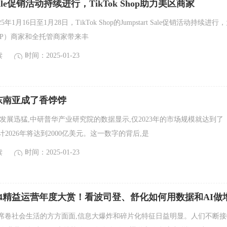
t Sale促销活动持续进行，TikTok Shop助力美区商家
年1月16日至1月28日，TikTok Shop的Jumpstart Sale促销活动持续进行
OP）商家和全托管商家带来丰
读
时间：2025-01-23
东南亚成了香饽饽
发展迅猛,中研普华产业研究院的数据显示,仅2023年的市场规模就达到了
,预计2026年将达到2000亿美元。这一数字的背后,是
读
时间：2025-01-23
24精益运营年度大赏！看波司登、舒化如何用数据和AI做
席卷社会生活的方方面面,信息大爆炸和碎片化特征日益明显。人们不断接