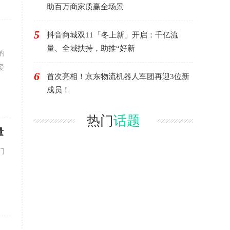
助百万商家质赢全场景
5
抖音商城双11「冬上新」开启：千亿流
量、全域扶持，助推“好新
的
爱
6
首次亮相！京东物流机器人军团再迎3位新
成员！
热门
话题
量
门