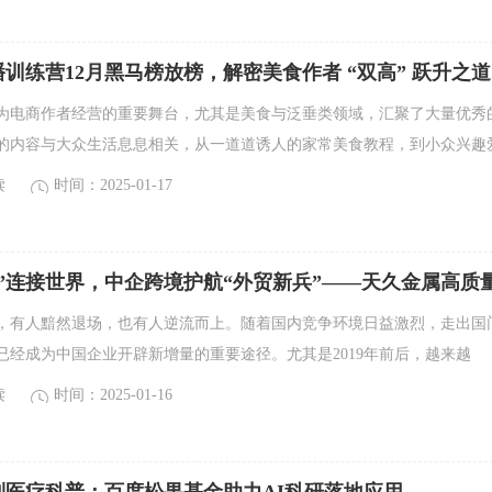
训练营12月黑马榜放榜，解密美食作者 “双高” 跃升之道
为电商作者经营的重要舞台，尤其是美食与泛垂类领域，汇聚了大量优秀
的内容与大众生活息息相关，从一道道诱人的家常美食教程，到小众兴趣
读
时间：2025-01-17
”连接世界，中企跨境护航“外贸新兵”——天久金属高质
，有人黯然退场，也有人逆流而上。随着国内竞争环境日益激烈，走出国
已经成为中国企业开辟新增量的重要途径。尤其是2019年前后，越来越
读
时间：2025-01-16