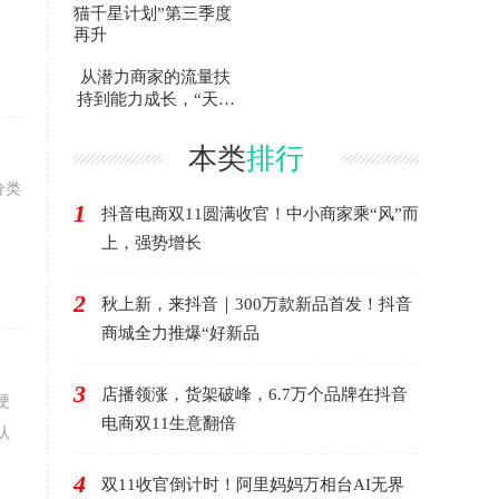
从潜力商家的流量扶
持到能力成长，“天猫
千星计划”第三季度再
升
本类
排行
分类
1
抖音电商双11圆满收官！中小商家乘“风”而
上，强势增长
2
秋上新，来抖音｜300万款新品首发！抖音
商城全力推爆“好新品
3
店播领涨，货架破峰，6.7万个品牌在抖音
硬
电商双11生意翻倍
认
4
双11收官倒计时！阿里妈妈万相台AI无界