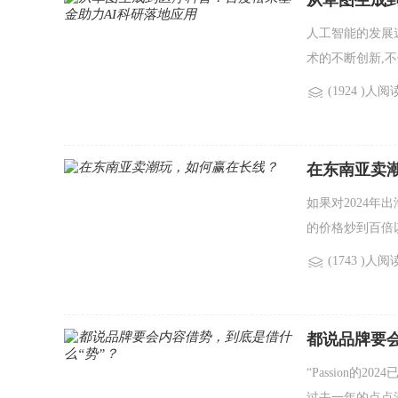
从草图生成
人工智能的发展
术的不断创新,
(1924 )人阅
在东南亚卖
如果对2024
的价格炒到百倍
(1743 )人阅
都说品牌要会
“Passion
过去一年的点点