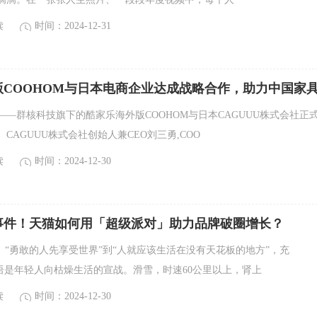
读
时间：2024-12-31
版COOHOM与日本电商企业达成战略合作，助力中国家
30日——群核科技旗下的酷家乐海外版COOHOM与日本CAGUUU株式会社正
CAGUUU株式会社创始人兼CEO刘三勇,COO
读
时间：2024-12-30
事件！天猫如何用「超级派对」助力品牌破圈增长？
、“勇敢的人先享受世界”到“人就应该生活在没有天花板的地方”，充
n”的标语是年轻人向枯燥生活的宣战。滑雪，时速60公里以上，肾上
读
时间：2024-12-30