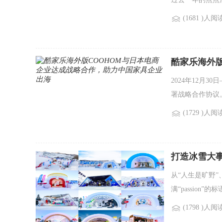
(1681 )人阅
酷家乐海外
业出海
2024年12月
署战略合作协议。
(1729 )人阅
打造冰雪大
从“人生是旷野”
满“passio
(1798 )人阅