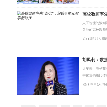
高校教师率先
人工智能的浪潮
各地的高校教师纷
(1871 )人阅
胡凤莉：数
近年来，电子商
字化营销相比传
(1850 )人阅