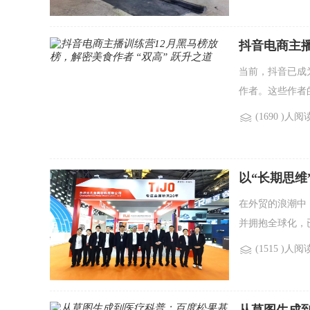
抖音电商主播
当前，抖音已成
作者。这些作者
(1690 )人阅
以“长期思维
出海
在外贸的浪潮中
并拥抱全球化，
(1515 )人阅