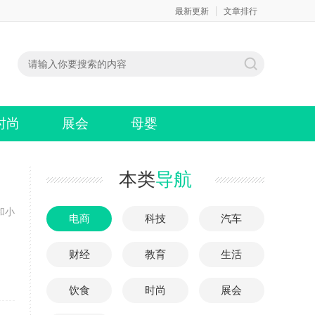
最新更新
文章排行
时尚
展会
母婴
本类
导航
和小
电商
科技
汽车
财经
教育
生活
饮食
时尚
展会