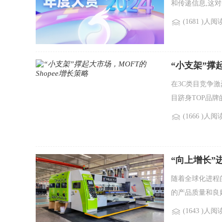
和传递信息,这
(1681 )人阅
“小支架”撑起
在3C类目竞争
目跻身TOP品牌的商家
(1666 )人阅
“向上增长”
随着全球化进程
的产品质量和良
(1643 )人阅