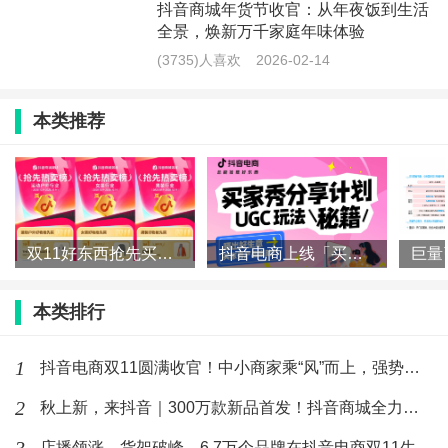
抖音商城年货节收官：从年夜饭到生活
全景，焕新万千家庭年味体验
(3735)人喜欢
2026-02-14
本类推荐
双11好东西抢先买，抖音电商各行业爆款榜来了！
抖音电商上线「买家秀」！一文读懂如何让好内容“自带”好生意
本类排行
1
抖音电商双11圆满收官！中小商家乘“风”而上，强势增长
2
秋上新，来抖音｜300万款新品首发！抖音商城全力推爆“好新品
店播领涨，货架破峰，6.7万个品牌在抖音电商双11生意翻倍