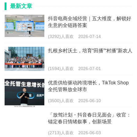
最新文章
抖音电商全域经营｜五大维度，解锁好
生意的全链路答案
(3292)人喜欢
2026-07-14
扎根乡村沃土，培育“田播”“村播”新农人
(1594)人喜欢
2026-07-01
优质供给驱动跨境增长，TikTok Shop
全托管释放全球市
(3500)人喜欢
2026-06-10
「放驾计划・抖音春日见面会」收官：
锚定春日情绪叙事，创新场景
(2713)人喜欢
2026-06-03