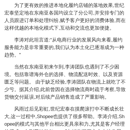
为了更有效的推进本地化履约店铺的落地效果,世纪
宏泰坚定地在东南亚各国均设立了分公司,并安排专门的
人员跟进订单和处理纠纷,赋予客户更好的消费体验,而在
这样优越的本地化模式下,互动和交流也更加便捷。
李涛对此坦言道:“从电商行业的发展风向来看,履约
服务能力是非常重要的,我们认为本土化已逐渐成为一种
趋势。”
当然在东南亚初来乍到,李涛团队也遇到了不少困
境。包括靠谱海外仓的选择、物流配送时效、以及资源
匮乏等问题。 由于缺乏经验,李涛团队在物流上就吃了不
少亏。据其介绍,此前曾因在选择物流商时疏于考察,导致
货物交付延误,对后续产品销售造成了严重影响。
风雨过后见彩虹,世纪宏泰在摸爬滚打中不断成长壮
大,这一过程中,Shopee也提供了很多帮助。李涛介绍,Sh
opee的模式与其他平台相比更具亲和力,尤其是客户经理