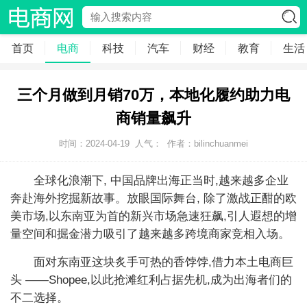
首页
电商
科技
汽车
财经
教育
生活
三个月做到月销70万，本地化履约助力电
商销量飙升
时间：2024-04-19
人气：
作者：bilinchuanmei
全球化浪潮下, 中国品牌出海正当时,越来越多企业
奔赴海外挖掘新故事。放眼国际舞台, 除了激战正酣的欧
美市场,以东南亚为首的新兴市场急速狂飙,引人遐想的增
量空间和掘金潜力吸引了越来越多跨境商家竞相入场。
面对东南亚这块炙手可热的香饽饽,借力本土电商巨
头 ——Shopee,以此抢滩红利占据先机,成为出海者们的
不二选择。