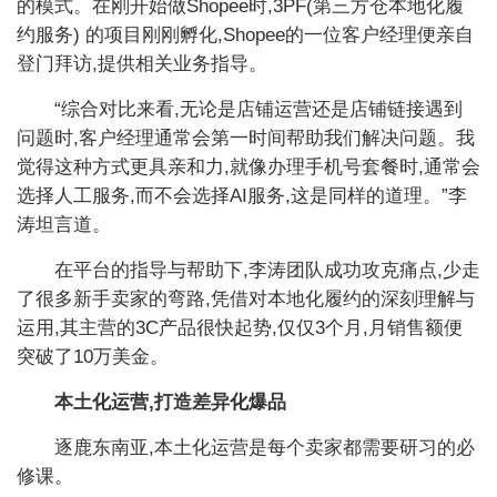
的模式。在刚开始做Shopee时,3PF(第三方仓本地化履
约服务) 的项目刚刚孵化,Shopee的一位客户经理便亲自
登门拜访,提供相关业务指导。
“综合对比来看,无论是店铺运营还是店铺链接遇到
问题时,客户经理通常会第一时间帮助我们解决问题。我
觉得这种方式更具亲和力,就像办理手机号套餐时,通常会
选择人工服务,而不会选择AI服务,这是同样的道理。”李
涛坦言道。
在平台的指导与帮助下,李涛团队成功攻克痛点,少走
了很多新手卖家的弯路,凭借对本地化履约的深刻理解与
运用,其主营的3C产品很快起势,仅仅3个月,月销售额便
突破了10万美金。
本土化运营,打造差异
化爆品
逐鹿东南亚,本土化运营是每个卖家都需要研习的必
修课。