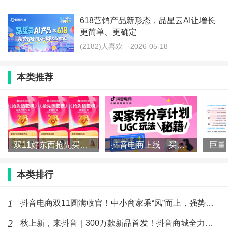
618营销产品新形态，品星云AI让增长
更简单、更确定
(2182)人喜欢
2026-05-18
本类推荐
双11好东西抢先买，抖音电商各行业爆款榜来了！
抖音电商上线「买家秀」！一文读懂如何让好内容“自带”好生意
本类排行
1
抖音电商双11圆满收官！中小商家乘“风”而上，强势增长
2
秋上新，来抖音｜300万款新品首发！抖音商城全力推爆“好新品