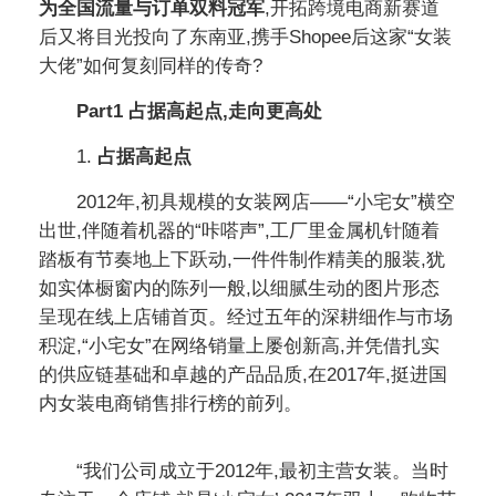
为全国流量与订单双料冠军
,开拓跨境电商新赛道
后又将目光投向了东南亚,携手Shopee后这家“女装
大佬”如何复刻同样的传奇?
Part1 占据高起点,走向更高处
1.
占据高起点
2012年,初具规模的女装网店——“小宅女”横空
出世,伴随着机器的“咔嗒声”,工厂里金属机针随着
踏板有节奏地上下跃动,一件件制作精美的服装,犹
如实体橱窗内的陈列一般,以细腻生动的图片形态
呈现在线上店铺首页。经过五年的深耕细作与市场
积淀,“小宅女”在网络销量上屡创新高,并凭借扎实
的供应链基础和卓越的产品品质,在2017年,挺进国
内女装电商销售排行榜的前列。
“我们公司成立于2012年,最初主营女装。当时