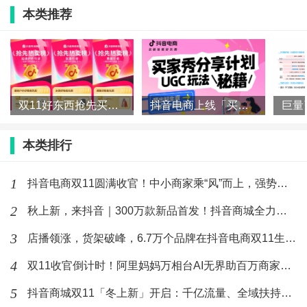
下,公司很快步入了正轨。
本类推荐
一方面,面对人力资源初期匮乏的问题积极采
取措施,通过内部人才培养和输送机制有效予以解
决。另一方面
,Shopee平台完善的生态服务也在助
力“小宅女”克服挑战中发挥了重要作用
,其中即时
双11好东西抢先买，抖音电商各行业爆款榜来了！
抖音电商上线「买家秀」！一文读懂如何让好内容“自带”好生意
沟通工具“聊聊”
,以及一系列为商家量身定制的
物
流、合规回款方案等
,这些服务在商家的日常运营
本类排行
过程中扮演了不可或缺的支持角色,极大提升了运
营效率和体验。尤其是“聊聊”所内置的中文自动翻
1
译功能,无需借助额外翻译软件,全面提升了客服回
抖音电商双11圆满收官！中小商家乘“风”而上，强势增长
复效率。
2
秋上新，来抖音｜300万款新品首发！抖音商城全力推爆“好新品
Shopee完善的生态服务使得“小宅女”得以顺利
3
店播领涨，货架破峰，6.7万个品牌在抖音电商双11生意翻倍
跨越诸多难关,这也成为了品牌坚定选择Shopee作
4
为长期合作伙伴,并共同迈向更高发展台阶的关键
双11收官倒计时！阿里妈妈万相台AI无界助百万商家质赢全场景
因素。
5
抖音商城双11「冬上新」开启：千亿流量、全域扶持，助推“好新