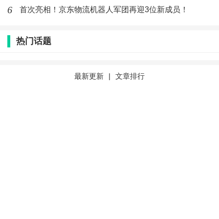
于是,在进驻东南亚首个站点越南后,“小宅
6
首次亮相！京东物流机器人军团再迎3位新成员！
女”一炮而红,
该站点去年销售额占据了品牌总业绩
的近半壁江山,
足见其在当地市场的影响力和接受
热门话题
度。
“当时,越南正处在消费升级和时尚产业蓬勃发
展的关键时期,而中国作为亚洲时尚潮流的风向标,
最新更新
|
文章排行
其流行趋势对周边地区产生了不容忽视的辐射效应
和导向作用。”朝哥说道。
在此背景下,“小宅女”凭借在国内市场的深耕经
验和对越南当地消费者审美及需求的准确把握,乘
胜追击,将越南市场的成功模式与经验进一步拓展
至东南亚其他市场。
Part2 “用户体验”是核心
“用户体验”始终被视为站稳市场的核心要素之
一。从“小宅女”店铺创立之初,朝哥就深信优质的用