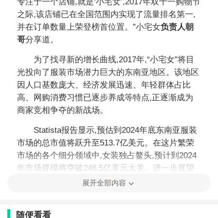
专注于一个店铺,就是‘小宅女’,2017年双十一购物节
之际,该店铺已在全国范围内实现了流量排名第一,
并在订单数量上荣登榜首位置。”小宅女
负责人朝
哥
分享道。
为了找寻新的增长曲线,2017年,“小宅女”将目
光投向了服装市场潜力巨大的东南亚地区。该地区
因人口基数庞大、经济发展迅速、年轻群体占比
高、网购消费习惯已逐步养成等特点,正逐渐成为
商家竞相争夺的新战场。
Statista报告显示,预估到2024年底东南亚服装
市场的总市值将跃升至513.7亿美元。在这片繁荣
市场的各个细分领域中,女装独占鳌头,预计到2024
年市场规模将突破246.5亿美元大关。进一步展望
未来,女装销售量预计将在2025年继续保持稳健上
展开全部内容
扬态势。
这无疑向小宅女释放了一个强烈的信号:凭借
随便看看