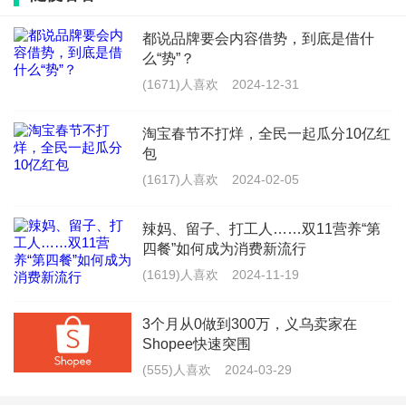
在国内市场取得的成功经验以及成熟的供应链网络
有望在东南亚复制和延续其在国内的成功轨迹。
都说品牌要会内容借势，到底是借什
么“势”？
“决定走出去后,我们便与Shopee结缘,主要是因
(1671)人喜欢
2024-12-31
为我们的产品与Shopee平台比较匹配,首站入驻了
台湾站点,4个月内取得了台湾市场跨境女装第一。
淘宝春节不打烊，全民一起瓜分10亿红
紧接着,我们紧跟平台开拓的步伐,在2018年和2019
包
年相继开设了越南、泰国、菲律宾等东南亚站点。
(1617)人喜欢
2024-02-05
同时,我们也快速发展了本地仓。”朝哥继续补充
道。正逢大促,工厂里机器的声音更加沸腾了起来,
辣妈、留子、打工人……双11营养“第
眼下又有一批制作精美的服装正待发往东南亚。
四餐”如何成为消费新流行
(1619)人喜欢
2024-11-19
2.
走向更高处
跟随Shopee发展的步伐,“小宅女”把目光转向
3个月从0做到300万，义乌卖家在
了东南亚,但起初“小宅女”的出海之路并不顺利。
Shopee快速突围
(555)人喜欢
2024-03-29
起步阶段,“小宅女”面临着人才短缺、语言沟通
障碍以及复杂的跨境回款问题等。但在积极的应对