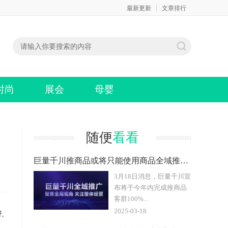
最新更新
文章排行
时尚
展会
母婴
随便
看看
巨量千川推商品或将只能使用商品全域推广 建议商家尽快迁移
3月18日消息，巨量千川宣
布将于今年内完成推商品
客群100%...
2025-03-18
,