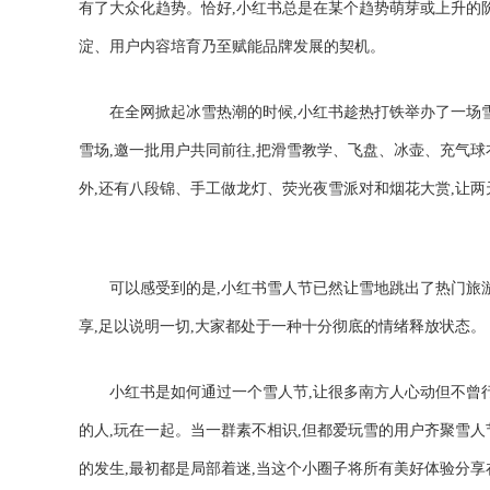
有了大众化趋势。恰好,小红书总是在某个趋势萌芽或上升的
淀、用户内容培育乃至赋能品牌发展的契机。
在全网掀起冰雪热潮的时候,小红书趁热打铁举办了一场雪
雪场,邀一批用户共同前往,把滑雪教学、飞盘、冰壶、充气
外,还有八段锦、手工做龙灯、荧光夜雪派对和烟花大赏,让
可以感受到的是,小红书雪人节已然让雪地跳出了热门旅
享,足以说明一切,大家都处于一种十分彻底的情绪释放状态。
小红书是如何通过一个雪人节,让很多南方人心动但不曾
的人,玩在一起。当一群素不相识,但都爱玩雪的用户齐聚雪人
的发生,最初都是局部着迷,当这个小圈子将所有美好体验分享