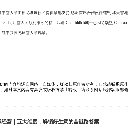
红书雪人节由松花湖度假区提供场地支持,感谢首席合作伙伴纯甄,冰天雪
hike,让雪人团顺利破冰的格兰菲迪 Glenfiddich威士忌和尚颂堡 Chateau
,与小红书共同见证雪人节现场。
供的内容均源自网络、自媒体，版权归原作者所有，转载请联系原
，如对本文内容有异议或版权方禁止转载，请联系网站底部客服邮
域经营｜五大维度，解锁好生意的全链路答案