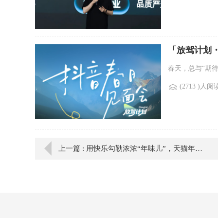
「放驾计划
春天，总与“期待
(2713 )人阅
上一篇 : 用快乐勾勒浓浓“年味儿”，天猫年货节N种花样点亮新年欢愉