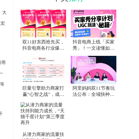
、大
恢宏
双11好东西抢先买，
抖音电商上线「买家
抖音电商各行业爆款
秀」！一文读懂如何
榜来了！
让好内容“自带”好生
意
请用
一
学等
巨量引擎助力商家打
阿里妈妈双11节奏玩
赢“心智之战”，成为
法公布：全域快种快
双11制胜关键
收，超30亿平台补贴
加
开
从潜力商家的流量扶