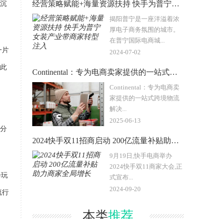
经营策略赋能+海量资源扶持 快手为普宁女装产业带商家转型注入
台沉
揭阳普宁是一座洋溢着浓
厚电子商务氛围的城市。
在普宁国际电商城...
一片
2024-07-02
。此
Continental：专为电商卖家提供的一站式跨境物流解决
Continental：专为电商卖
家提供的一站式跨境物流
解决...
2025-06-13
容分
2024快手双11招商启动 200亿流量补贴助力商家全局增长
9月19日,快手电商举办
2024快手双11商家大会,正
会玩
式宣布...
2024-09-20
流行
本类
推荐