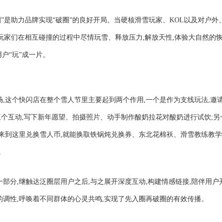
圈”是助力品牌实现“破圈”的良好开局。当硬核滑雪玩家、KOL以及对户外
,玩家们在相互碰撞的过程中尽情玩雪、释放压力,解放天性,体验大自然的
户“玩”成一片。
,这个快闪店在整个雪人节里主要起到两个作用,一个是作为支线玩法,邀
个互动,写下新年愿望、拍摄照片、动手制作酸奶拉花对酸奶进行试饮;另
,来到这里兑换雪人币,就能换取铁锅炖兑换券、东北花棉袄、滑雪教练教
。
部分,继触达泛圈层用户之后,与之展开深度互动,构建情感链接,陪伴用户
的调性,呼唤着不同群体的心灵共鸣,实现了先入圈再破圈的有效传播。