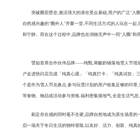
突破圈层壁垒,激活强大的潜在受众基础,用户的广泛“入
自然感兴趣的“圈外人”齐聚一堂,不同生活方式的人玩在一起
和宁静。而在这个过程中,品牌也在润物无声中一同“入圈”和用
譬如首席合作伙伴品牌——纯甄,将酸奶铺落地雪人节现场
户走进快闪店完成「纯真心愿」「纯真打卡」「纯真试饮」三
个是作为雪人币兑换点,参与玩雪计划的用户收集足够的印章
等食物、物品或活动参与资格,福利密集接地气,全是生活气息
刷足存在感的同时毫不生硬,品牌自然地成为原生场景的一
启一场关于冬日生活的独特冒险,以友好、活力、创新、纯真