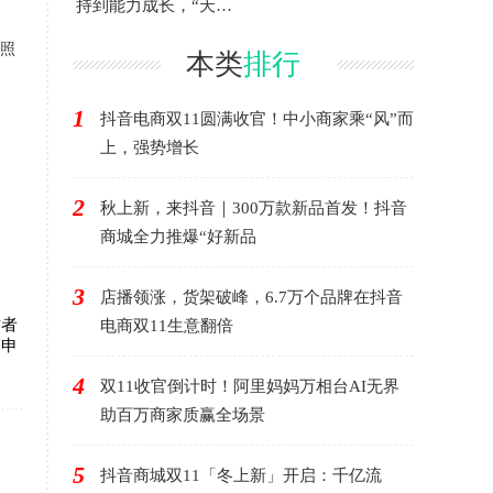
持到能力成长，“天猫
千星计划”第三季度再
地照
升
本类
排行
1
抖音电商双11圆满收官！中小商家乘“风”而
上，强势增长
2
秋上新，来抖音｜300万款新品首发！抖音
商城全力推爆“好新品
3
店播领涨，货架破峰，6.7万个品牌在抖音
作者
电商双11生意翻倍
箱申
4
双11收官倒计时！阿里妈妈万相台AI无界
助百万商家质赢全场景
5
抖音商城双11「冬上新」开启：千亿流