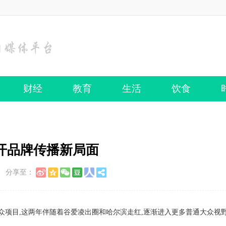
财经
教育
生活
饮食
开品牌传播新局面
分享至：
众项目,这两年伴随着谷爱凌出圈和哈尔滨走红,逐渐进入更多普通大众视野