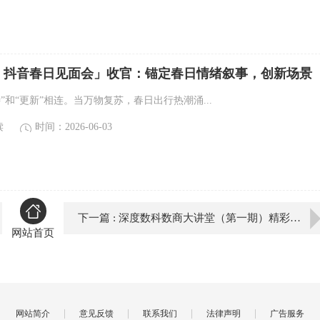
・抖音春日见面会」收官：锚定春日情绪叙事，创新场景
”和“更新”相连。当万物复苏，春日出行热潮涌...
读
时间：2026-06-03
下一篇 : 深度数科数商大讲堂（第一期）精彩回顾
网站首页
|
|
|
|
网站简介
意见反馈
联系我们
法律声明
广告服务