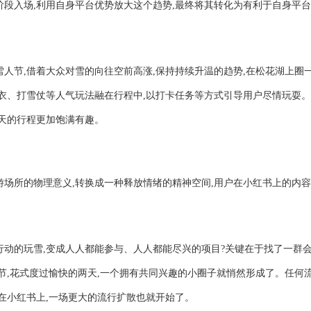
阶段入场,利用自身平台优势放大这个趋势,最终将其转化为有利于自身平
人节,借着大众对雪的向往空前高涨,保持持续升温的趋势,在松花湖上圈
球衣、打雪仗等人气玩法融在行程中,以打卡任务等方式引导用户尽情玩耍
两天的行程更加饱满有趣。
游场所的物理意义,转换成一种释放情绪的精神空间,用户在小红书上的内
行动的玩雪,变成人人都能参与、人人都能尽兴的项目?关键在于找了一群
节,花式度过愉快的两天,一个拥有共同兴趣的小圈子就悄然形成了。任何
在小红书上,一场更大的流行扩散也就开始了。