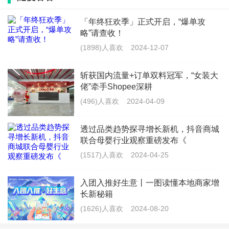
「年终狂欢季」正式开启，“爆单攻
略”请查收！
(1898)人喜欢
2024-12-07
斩获国内流量+订单双料冠军，“女装大
佬”牵手Shopee深耕
(496)人喜欢
2024-04-09
据Statista、Euromonitor数据显示,2021-2025年,日韩、东南亚及
透过品类趋势探寻增长新机，抖音商城
美洲部分国家咖啡市场增速较快,其中日本、韩国、印尼和加拿大消
联合母婴行业观察重磅发布《
(1517)人喜欢
2024-04-25
费者对于咖啡的依赖度较高。为此,易点天下结合市场分析与库迪咖
啡的海外拓展诉求,优先对以上重点市场进行消费者洞察。
入团入推好生意丨一图读懂本地商家增
长新秘籍
对
东京
的消费者来说,购买便利是他们关注的核心;而
韩国
的消费
(1626)人喜欢
2024-08-20
者更在意饮品的性价比;对于咖啡文化浓厚的
加拿大
来讲,这里的消费