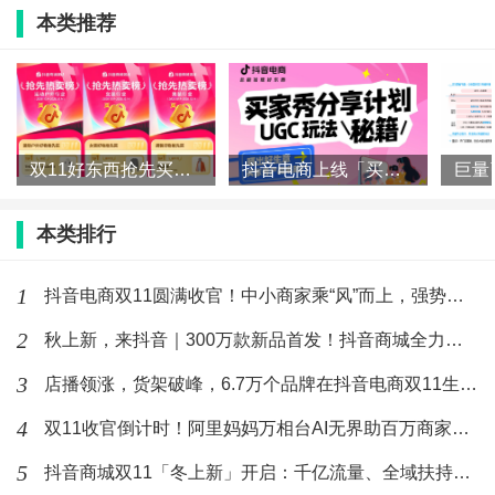
者更加追求饮品质量;对于
印尼
市场,消费者则偏爱对新口味的尝试。
本类推荐
双11好东西抢先买，抖音电商各行业爆款榜来了！
抖音电商上线「买家秀」！一文读懂如何让好内容“自带”好生意
本类排行
1
抖音电商双11圆满收官！中小商家乘“风”而上，强势增长
2
秋上新，来抖音｜300万款新品首发！抖音商城全力推爆“好新品
3
店播领涨，货架破峰，6.7万个品牌在抖音电商双11生意翻倍
4
双11收官倒计时！阿里妈妈万相台AI无界助百万商家质赢全场景
5
抖音商城双11「冬上新」开启：千亿流量、全域扶持，助推“好新